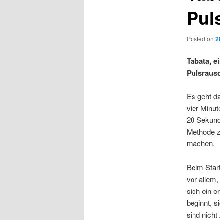
Pul
Posted on
2
Tabata, e
Pulsrausc
Es geht da
vier Minut
20 Sekund
Methode z
machen.
Beim Start
vor allem,
sich ein e
beginnt, s
sind nicht