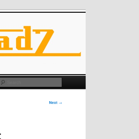
Search
Next
→
t