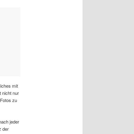
liches mit
 nicht nur
 Fotos zu
nach jeder
z der