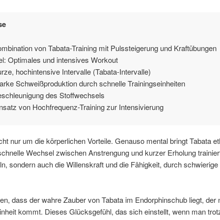
se
mbination von Tabata-Training mit Pulssteigerung und Kraftübungen
el: Optimales und intensives Workout
rze, hochintensive Intervalle (Tabata-Intervalle)
arke Schweißproduktion durch schnelle Trainingseinheiten
schleunigung des Stoffwechsels
nsatz von Hochfrequenz-Training zur Intensivierung
cht nur um die körperlichen Vorteile. Genauso mental bringt Tabata et
schnelle Wechsel zwischen Anstrengung und kurzer Erholung trainiert
n, sondern auch die Willenskraft und die Fähigkeit, durch schwierige
en, dass der wahre Zauber von Tabata im Endorphinschub liegt, der 
inheit kommt. Dieses Glücksgefühl, das sich einstellt, wenn man trot