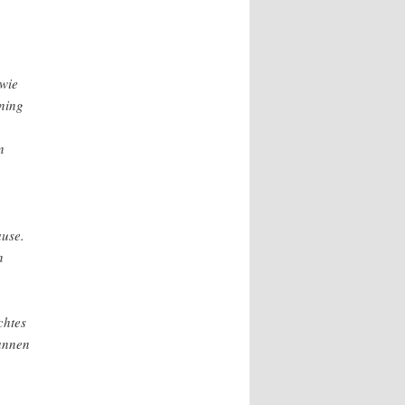
wie
ining
n
ause.
n
chtes
pannen