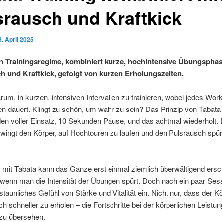
srausch und Kraftkick
8. April 2025
in Trainingsregime, kombiniert kurze, hochintensive Übungspha
h und Kraftkick, gefolgt von kurzen Erholungszeiten.
rum, in kurzen, intensiven Intervallen zu trainieren, wobei jedes Wor
en dauert. Klingt zu schön, um wahr zu sein? Das Prinzip von Tabata 
en voller Einsatz, 10 Sekunden Pause, und das achtmal wiederholt. 
wingt den Körper, auf Hochtouren zu laufen und den Pulsrausch spür
 mit Tabata kann das Ganze erst einmal ziemlich überwältigend ersc
 wenn man die Intensität der Übungen spürt. Doch nach ein paar Sessi
rstaunliches Gefühl von Stärke und Vitalität ein. Nicht nur, dass der K
ich schneller zu erholen – die Fortschritte bei der körperlichen Leistun
 zu übersehen.