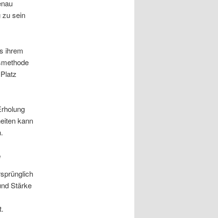
Genau
 zu sein
us ihrem
gsmethode
 Platz
Erholung
heiten kann
.
e
rsprünglich
 und Stärke
t.