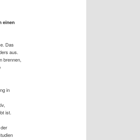
n einen
se. Das
ders aus.
n brennen,
e
ng in
iv,
t ist.
 der
Studien