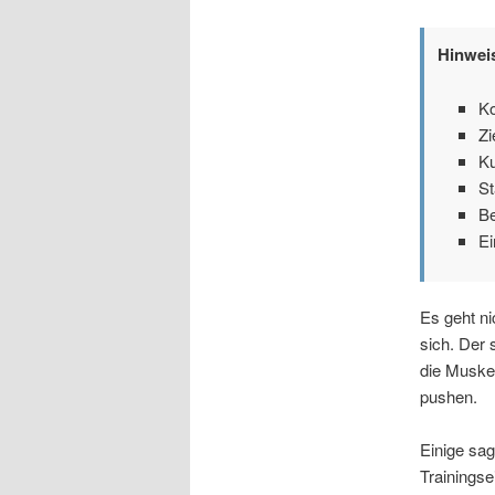
Hinwei
Ko
Zi
Ku
St
Be
Ei
Es geht ni
sich. Der 
die Muskel
pushen.
Einige sag
Trainingse