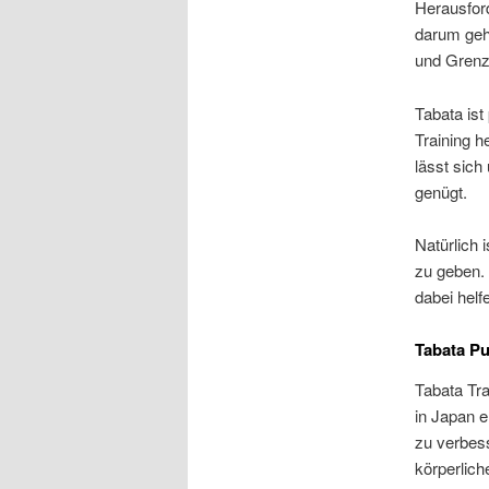
Herausford
darum geht
und Grenz
Tabata ist
Training h
lässt sich
genügt.
Natürlich 
zu geben. 
dabei helf
Tabata Pu
Tabata Tra
in Japan e
zu verbess
körperlich