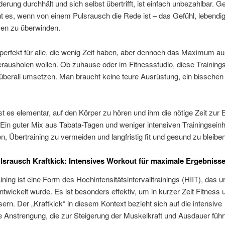
erung durchhält und sich selbst übertrifft, ist einfach unbezahlbar. 
 es, wenn von einem Pulsrausch die Rede ist – das Gefühl, lebendig
en zu überwinden.
 perfekt für alle, die wenig Zeit haben, aber dennoch das Maximum a
erausholen wollen. Ob zuhause oder im Fitnessstudio, diese Trainin
 überall umsetzen. Man braucht keine teure Ausrüstung, ein bisschen
ist es elementar, auf den Körper zu hören und ihm die nötige Zeit zur 
Ein guter Mix aus Tabata-Tagen und weniger intensiven Trainingsein
en, Übertraining zu vermeiden und langfristig fit und gesund zu bleiben
lsrausch Kraftkick: Intensives Workout für maximale Ergebniss
ining ist eine Form des Hochintensitätsintervalltrainings (HIIT), das u
ntwickelt wurde. Es ist besonders effektiv, um in kurzer Zeit Fitness
ern. Der „Kraftkick“ in diesem Kontext bezieht sich auf die intensive
e Anstrengung, die zur Steigerung der Muskelkraft und Ausdauer führ