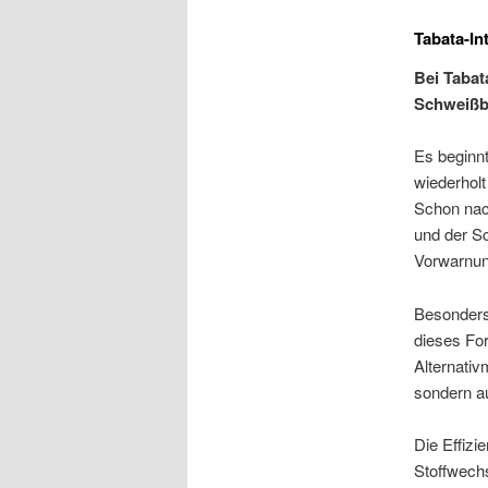
Tabata-In
Bei Tabat
Schweißbl
Es beginn
wiederholt
Schon nac
und der Sc
Vorwarnung
Besonders 
dieses For
Alternativ
sondern au
Die Effizi
Stoffwechs