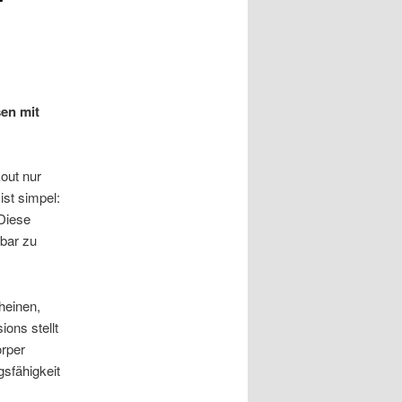
sen mit
kout nur
ist simpel:
Diese
bar zu
heinen,
ons stellt
örper
gsfähigkeit