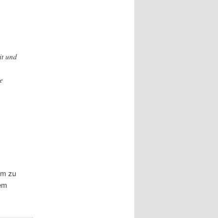
it und
e
a
orm zu
sem