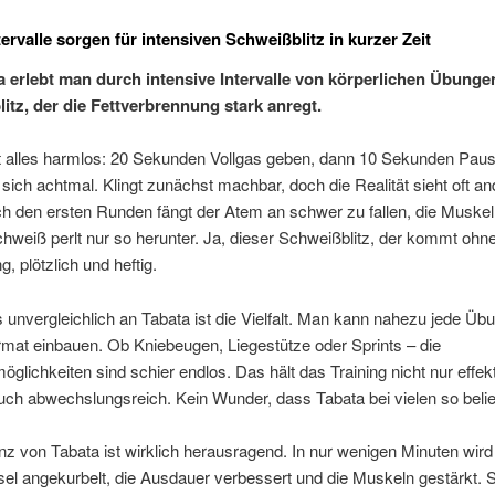
tervalle sorgen für intensiven Schweißblitz in kurzer Zeit
a erlebt man durch intensive Intervalle von körperlichen Übunge
itz, der die Fettverbrennung stark anregt.
t alles harmlos: 20 Sekunden Vollgas geben, dann 10 Sekunden Pau
 sich achtmal. Klingt zunächst machbar, doch die Realität sieht oft an
h den ersten Runden fängt der Atem an schwer zu fallen, die Muskel
hweiß perlt nur so herunter. Ja, dieser Schweißblitz, der kommt ohn
, plötzlich und heftig.
unvergleichlich an Tabata ist die Vielfalt. Man kann nahezu jede Übu
mat einbauen. Ob Kniebeugen, Liegestütze oder Sprints – die
möglichkeiten sind schier endlos. Das hält das Training nicht nur effekt
ch abwechslungsreich. Kein Wunder, dass Tabata bei vielen so belieb
enz von Tabata ist wirklich herausragend. In nur wenigen Minuten wird
el angekurbelt, die Ausdauer verbessert und die Muskeln gestärkt. 