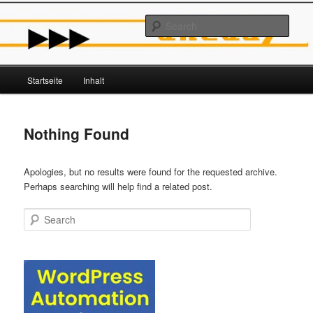
Skip
Skip
to
to
Sear
primary
secondary
content
content
aheadz.de
Main
Startseite
Inhalt
menu
Nothing Found
Apologies, but no results were found for the requested archive.
Perhaps searching will help find a related post.
Search