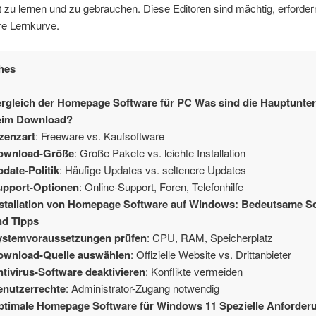
 zu lernen und zu gebrauchen. Diese Editoren sind mächtig, erforder
ere Lernkurve.
hes
ergleich der Homepage Software für PC Was sind die Hauptunte
eim Download?
zenzart
: Freeware vs. Kaufsoftware
ownload-Größe
: Große Pakete vs. leichte Installation
date-Politik
: Häufige Updates vs. seltenere Updates
upport-Optionen
: Online-Support, Foren, Telefonhilfe
nstallation von Homepage Software auf Windows: Bedeutsame Sc
nd Tipps
ystemvoraussetzungen prüfen
: CPU, RAM, Speicherplatz
ownload-Quelle auswählen
: Offizielle Website vs. Drittanbieter
tivirus-Software deaktivieren
: Konflikte vermeiden
enutzerrechte
: Administrator-Zugang notwendig
ptimale Homepage Software für Windows 11 Spezielle Anforder