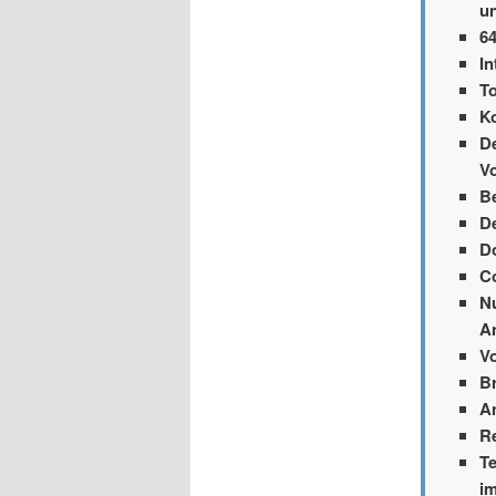
un
6
In
T
Ko
D
Vo
B
D
D
C
N
A
Vo
B
A
R
T
i