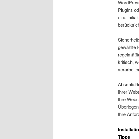
WordPress
Plugins o
eine initi
berücksic
Sicherheit
gewählte
regelmäßig
kritisch, 
verarbeite
Abschließe
Ihrer Webs
Ihre Websi
Überlegen 
Ihre Anfo
Installat
Tipps