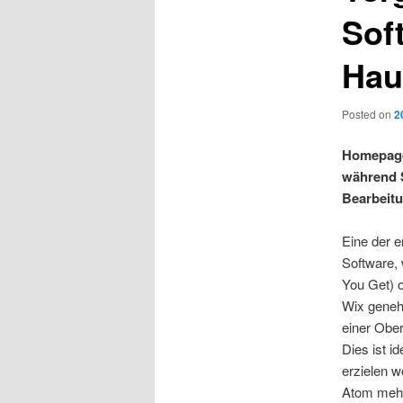
Sof
Hau
Posted on
2
Homepage 
während S
Bearbeitun
Eine der e
Software,
You Get) 
Wix genehm
einer Obe
Dies ist i
erzielen w
Atom mehr 