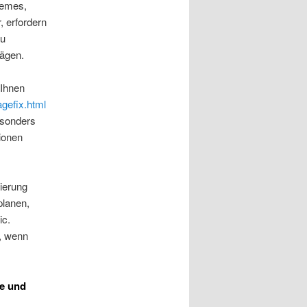
hemes,
 erfordern
zu
ägen.
 Ihnen
gefix.html
esonders
ionen
lierung
planen,
ic.
n, wenn
te und