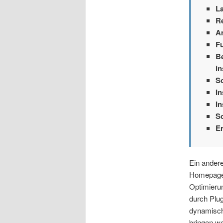
L
R
A
F
B
in
S
In
In
So
Er
Ein andere
Homepage 
Optimieru
durch Plug
dynamisch
bringen w