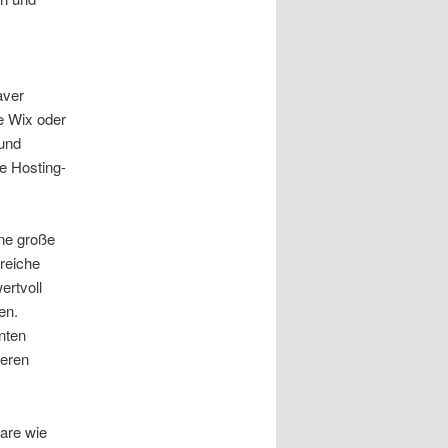
aver
e Wix oder
 und
ie Hosting-
ne große
reiche
ertvoll
en.
nten
weren
ware wie