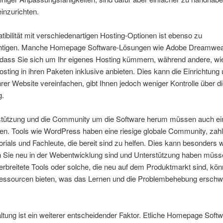
einzurichten.
ibilität mit verschiedenartigen Hosting-Optionen ist ebenso zu
htigen. Manche Homepage Software-Lösungen wie Adobe Dreamwe
, dass Sie sich um Ihr eigenes Hosting kümmern, während andere, wi
sting in ihren Paketen inklusive anbieten. Dies kann die Einrichtung
rer Website vereinfachen, gibt Ihnen jedoch weniger Kontrolle über d
.
stützung und die Community um die Software herum müssen auch ei
len. Tools wie WordPress haben eine riesige globale Community, zahl
orials und Fachleute, die bereit sind zu helfen. Dies kann besonders w
n Sie neu in der Webentwicklung sind und Unterstützung haben müss
rbreitete Tools oder solche, die neu auf dem Produktmarkt sind, kön
essourcen bieten, was das Lernen und die Problembehebung ersch
ltung ist ein weiterer entscheidender Faktor. Etliche Homepage Soft