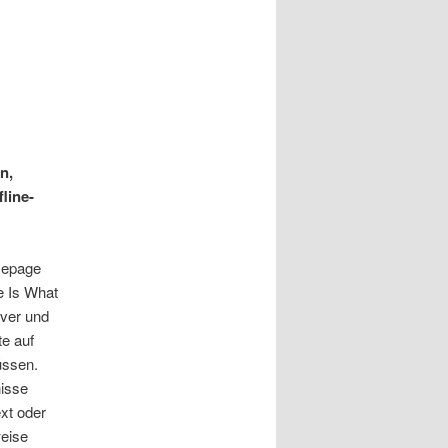
n,
line-
omepage
 Is What
ver und
te auf
üssen.
nisse
xt oder
weise