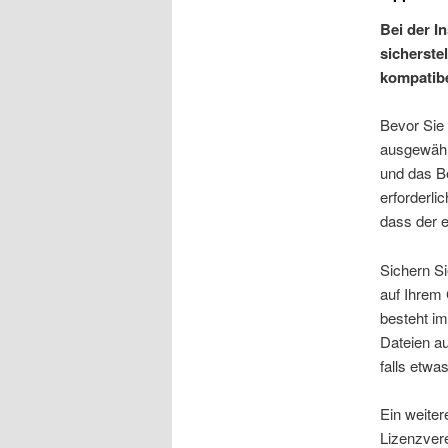
Bei der I
sicherste
kompatibe
Bevor Sie 
ausgewähl
und das Be
erforderlic
dass der e
Sichern Si
auf Ihrem 
besteht im
Dateien au
falls etwa
Ein weiter
Lizenzvere