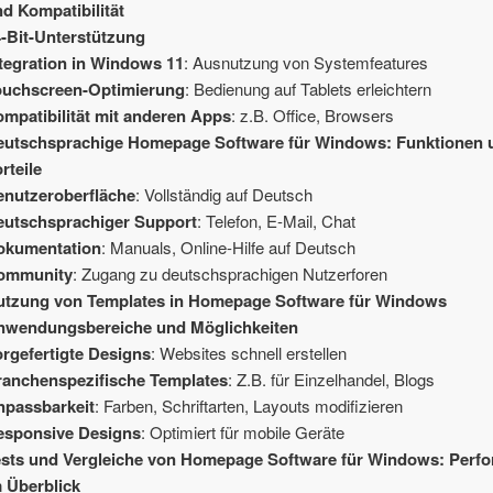
d Kompatibilität
4-Bit-Unterstützung
tegration in Windows 11
: Ausnutzung von Systemfeatures
ouchscreen-Optimierung
: Bedienung auf Tablets erleichtern
mpatibilität mit anderen Apps
: z.B. Office, Browsers
eutschsprachige Homepage Software für Windows: Funktionen 
rteile
enutzeroberfläche
: Vollständig auf Deutsch
eutschsprachiger Support
: Telefon, E-Mail, Chat
okumentation
: Manuals, Online-Hilfe auf Deutsch
ommunity
: Zugang zu deutschsprachigen Nutzerforen
utzung von Templates in Homepage Software für Windows
nwendungsbereiche und Möglichkeiten
rgefertigte Designs
: Websites schnell erstellen
ranchenspezifische Templates
: Z.B. für Einzelhandel, Blogs
npassbarkeit
: Farben, Schriftarten, Layouts modifizieren
esponsive Designs
: Optimiert für mobile Geräte
ests und Vergleiche von Homepage Software für Windows: Perf
m Überblick