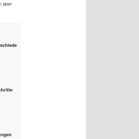
n aber
rschiede
hritte
ungen