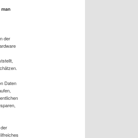
e man
n der
Hardware
stellt,
schätzen.
en Daten
aufen,
entlichen
rsparen,
 der
lfreiches