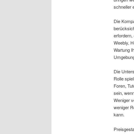
schneller 
Die Kompat
berücksic
erfordern
Weebly, Ho
Wartung Ih
Umgebung
Die Unter
Rolle spie
Foren, Tut
sein, wen
Weniger ve
weniger R
kann.
Preisgesta