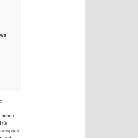
ows
re
s haben
 für
uarespace
en und