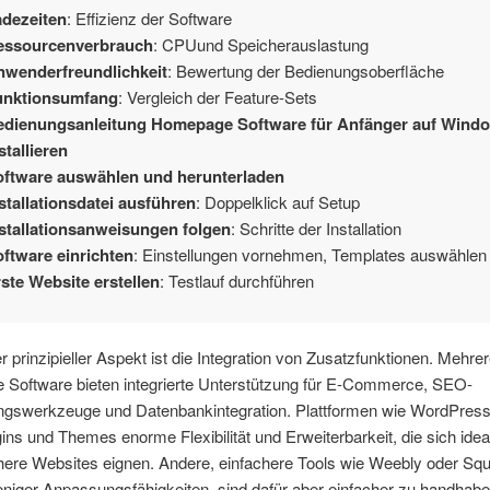
adezeiten
: Effizienz der Software
essourcenverbrauch
: CPUund Speicherauslastung
nwenderfreundlichkeit
: Bewertung der Bedienungsoberfläche
unktionsumfang
: Vergleich der Feature-Sets
edienungsanleitung Homepage Software für Anfänger auf Wind
stallieren
oftware auswählen und herunterladen
stallationsdatei ausführen
: Doppelklick auf Setup
stallationsanweisungen folgen
: Schritte der Installation
ftware einrichten
: Einstellungen vornehmen, Templates auswählen
ste Website erstellen
: Testlauf durchführen
r prinzipieller Aspekt ist die Integration von Zusatzfunktionen. Mehre
Software bieten integrierte Unterstützung für E-Commerce, SEO-
ngswerkzeuge und Datenbankintegration. Plattformen wie WordPres
ins und Themes enorme Flexibilität und Erweiterbarkeit, die sich ideal
ere Websites eignen. Andere, einfachere Tools wie Weebly oder Sq
eniger Anpassungsfähigkeiten, sind dafür aber einfacher zu handhab