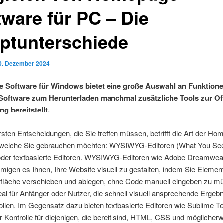
tware für PC – Die
ptunterschiede
0. Dezember 2024
Software für Windows bietet eine große Auswahl an Funktione
oftware zum Herunterladen manchmal zusätzliche Tools zur Off
g bereitstellt.
rsten Entscheidungen, die Sie treffen müssen, betrifft die Art der H
 welche Sie gebrauchen möchten: WYSIWYG-Editoren (What You See
oder textbasierte Editoren. WYSIWYG-Editoren wie Adobe Dreamwea
igen es Ihnen, Ihre Website visuell zu gestalten, indem Sie Elemen
rfläche verschieben und ablegen, ohne Code manuell eingeben zu m
deal für Anfänger oder Nutzer, die schnell visuell ansprechende Ergeb
ollen. Im Gegensatz dazu bieten textbasierte Editoren wie Sublime Te
Kontrolle für diejenigen, die bereit sind, HTML, CSS und möglicher