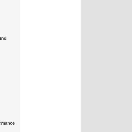
und
ormance