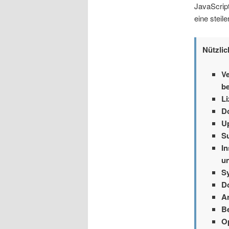
JavaScript
eine steil
Nützlic
V
b
Li
D
Up
S
I
u
S
D
An
B
O